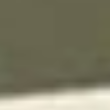
Llegar
Ctra. de La Fontañera Km. 2,3
Valencia de Alcántara
Cáceres, Extremadura (Spain)
Contactar